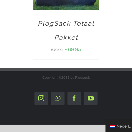
PlogSack Totaal
Pakket
€
69.95
€
79.99
Copyright ©2019 by Plogsack
Instagram
Whatsapp
Facebook
YouTube
Nederlands