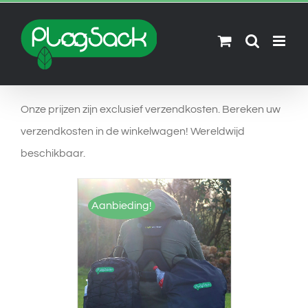
Skip
to
content
Onze prijzen zijn exclusief verzendkosten. Bereken uw
verzendkosten in de winkelwagen! Wereldwijd
beschikbaar.
Aanbieding!
OPTIES SELECTEREN
/
DETAILS