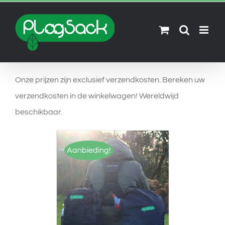
Skip
to
content
Onze prijzen zijn exclusief verzendkosten. Bereken uw
verzendkosten in de winkelwagen! Wereldwijd
beschikbaar.
Aanbieding!
OPTIES SELECTEREN
/
DETAILS