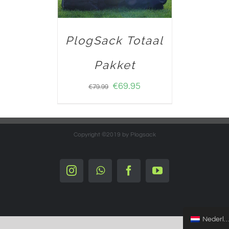
PlogSack Totaal
Pakket
€
69.95
€
79.99
Copyright ©2019 by Plogsack
Instagram
Whatsapp
Facebook
YouTube
Nederlands