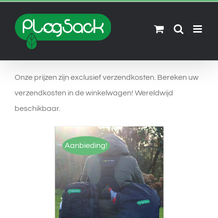
Skip
to
content
Onze prijzen zijn exclusief verzendkosten. Bereken uw
verzendkosten in de winkelwagen! Wereldwijd
beschikbaar.
Aanbieding!
OPTIES SELECTEREN
/
DETAILS