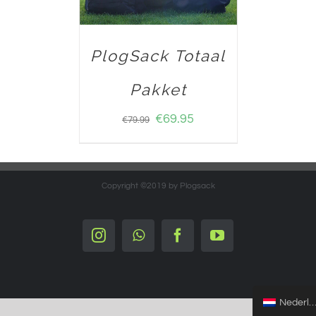
PlogSack Totaal
Pakket
€
69.95
€
79.99
Copyright ©2019 by Plogsack
Instagram
Whatsapp
Facebook
YouTube
Nederlands