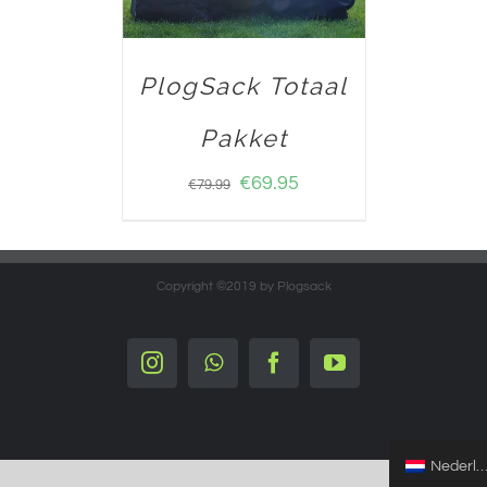
PlogSack Totaal
Pakket
€
69.95
€
79.99
Copyright ©2019 by Plogsack
Instagram
Whatsapp
Facebook
YouTube
Nederlands