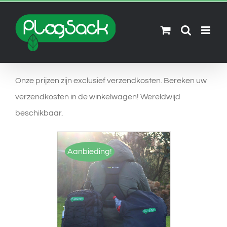
Skip
to
content
Onze prijzen zijn exclusief verzendkosten. Bereken uw
verzendkosten in de winkelwagen! Wereldwijd
beschikbaar.
Aanbieding!
OPTIES SELECTEREN
/
DETAILS