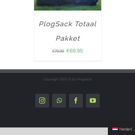
PlogSack Totaal
Pakket
€
69.95
€
79.99
Copyright ©2019 by Plogsack
Instagram
Whatsapp
Facebook
YouTube
Nederlands