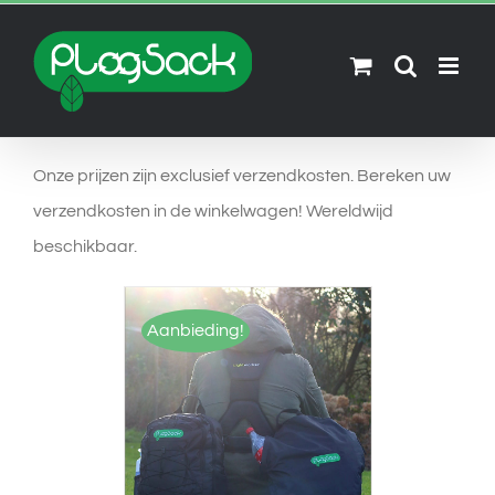
Skip
to
content
Onze prijzen zijn exclusief verzendkosten. Bereken uw
verzendkosten in de winkelwagen! Wereldwijd
beschikbaar.
Aanbieding!
OPTIES SELECTEREN
/
DETAILS