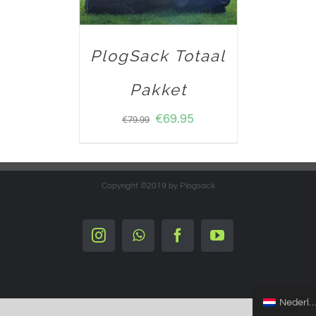
PlogSack Totaal
Pakket
€
69.95
€
79.99
Copyright ©2019 by Plogsack
Instagram
Whatsapp
Facebook
YouTube
Nederlands