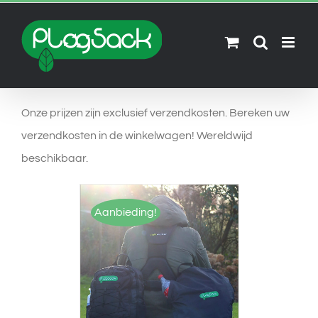
Skip
to
content
Onze prijzen zijn exclusief verzendkosten. Bereken uw
verzendkosten in de winkelwagen! Wereldwijd
beschikbaar.
Aanbieding!
OPTIES SELECTEREN
/
DETAILS