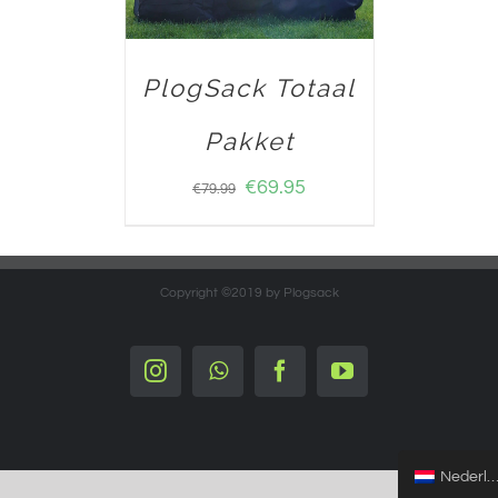
PlogSack Totaal
Pakket
€
69.95
€
79.99
Copyright ©2019 by Plogsack
Instagram
Whatsapp
Facebook
YouTube
Nederlands