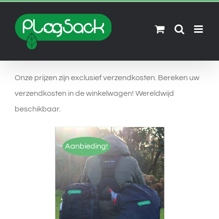
Skip
to
content
Onze prijzen zijn exclusief verzendkosten. Bereken uw
verzendkosten in de winkelwagen! Wereldwijd
beschikbaar.
Aanbieding!
OPTIES SELECTEREN
/
DETAILS