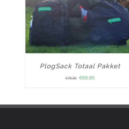
PlogSack Totaal Pakket
€
69.95
€
79.99