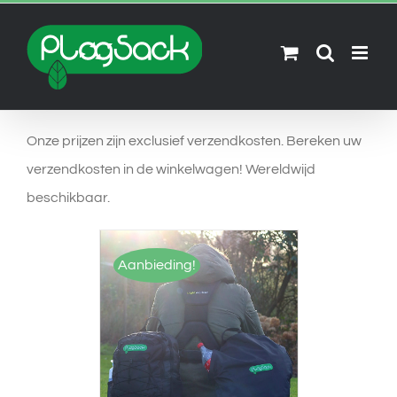
Skip
to
content
Onze prijzen zijn exclusief verzendkosten. Bereken uw
verzendkosten in de winkelwagen! Wereldwijd
beschikbaar.
Aanbieding!
OPTIES SELECTEREN
/
DETAILS