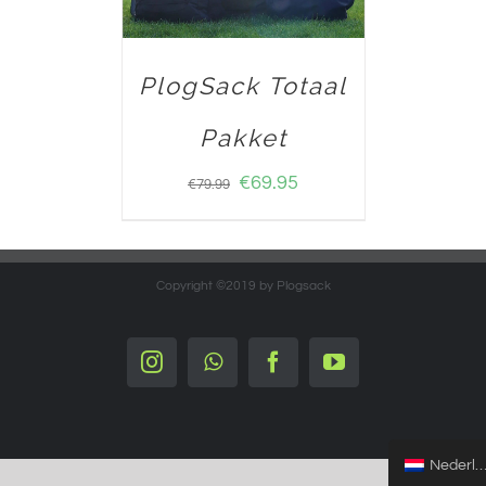
PlogSack Totaal
Pakket
€
69.95
€
79.99
Copyright ©2019 by Plogsack
Instagram
Whatsapp
Facebook
YouTube
Nederlands