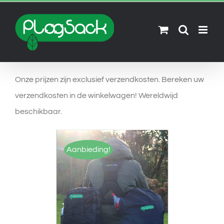
Skip
to
content
Onze prijzen zijn exclusief verzendkosten. Bereken uw
verzendkosten in de winkelwagen! Wereldwijd
beschikbaar.
Aanbieding!
OPTIES SELECTEREN
/
DETAILS