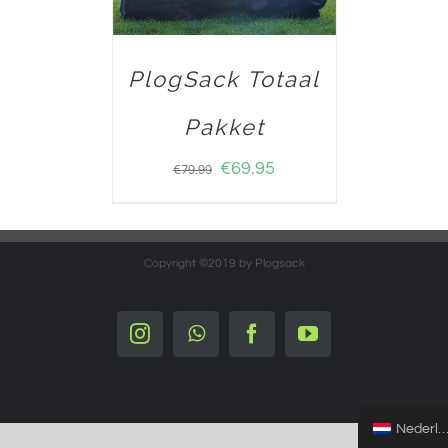
PlogSack Totaal
Pakket
€
69.95
€
79.99
Copyright ©2019 by Plogsack
Instagram
Whatsapp
Facebook
YouTube
Nederlands