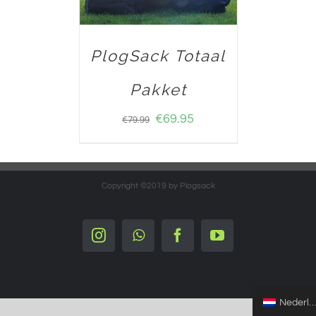
PlogSack Totaal
Pakket
€
69.95
€
79.99
Copyright ©2019 by Plogsack
Instagram
Whatsapp
Facebook
YouTube
Nederlands