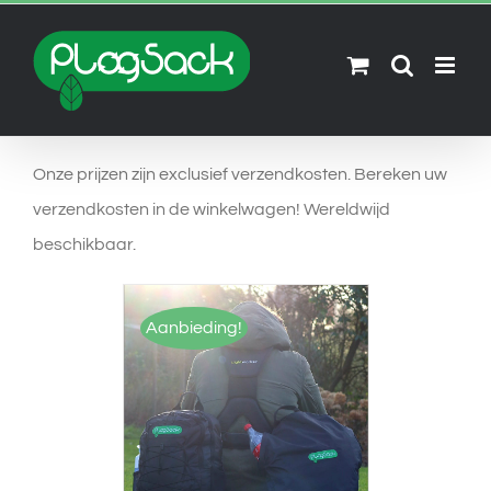
Skip
to
content
Onze prijzen zijn exclusief verzendkosten. Bereken uw
verzendkosten in de winkelwagen! Wereldwijd
beschikbaar.
Aanbieding!
OPTIES SELECTEREN
/
DETAILS