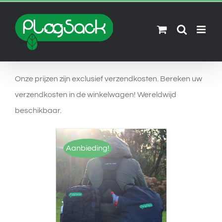
Skip
to
content
Onze prijzen zijn exclusief verzendkosten. Bereken uw
verzendkosten in de winkelwagen! Wereldwijd
beschikbaar.
Aanbieding!
OPTIES SELECTEREN
/
DETAILS