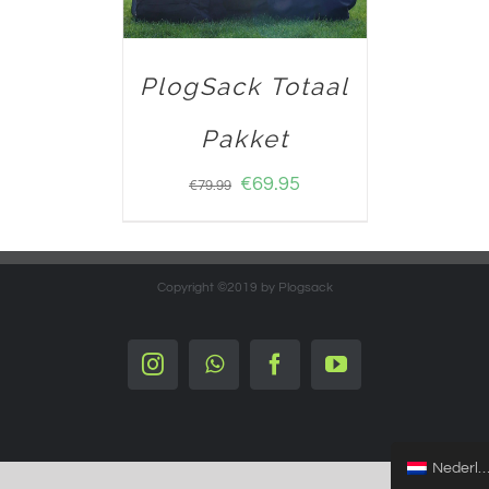
PlogSack Totaal
Pakket
€
69.95
€
79.99
Copyright ©2019 by Plogsack
Instagram
Whatsapp
Facebook
YouTube
Nederlands