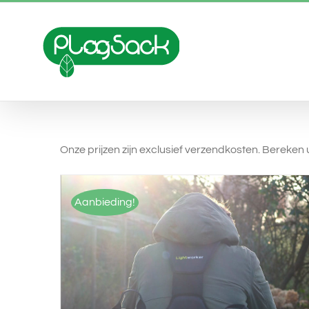
Skip
to
content
Onze prijzen zijn exclusief verzendkosten. Bereke
Aanbieding!
OPTIES SELECTEREN
/
QUICK VIEW