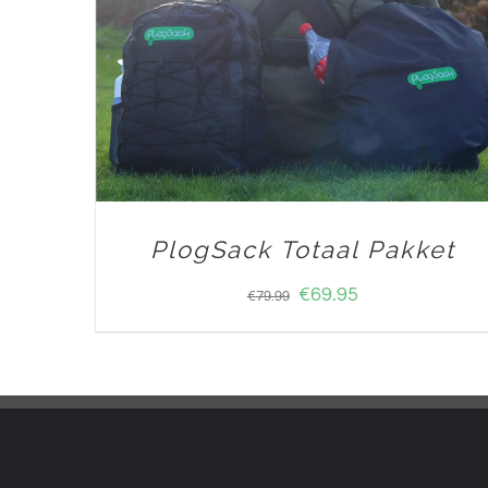
PlogSack Totaal Pakket
€
69.95
€
79.99